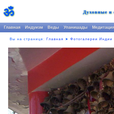
ॐ
Духовные и
Главная
Индуизм
Веды
Упанишады
Медитаци
Вы на странице:
Главная
➤
Фотогалереи Индии