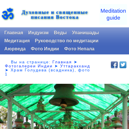
ॐ
Meditation
Духовные и священные
писания Востока
guide
Главная
Индуизм
Веды
Упанишады
Медитация
Руководство по медитации
Аюрведа
Фото Индии
Фото Непала
Вы на странице:
Главная
➤
Фотогалереи Индии
➤
Уттаракханд
➤
Храм Голудева (всадника), фото
1