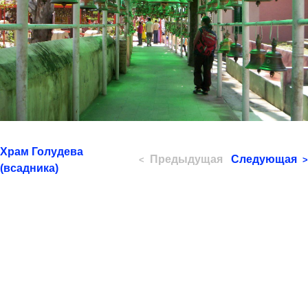
Храм Голудева
Предыдущая
Следующая
<
>
(всадника)