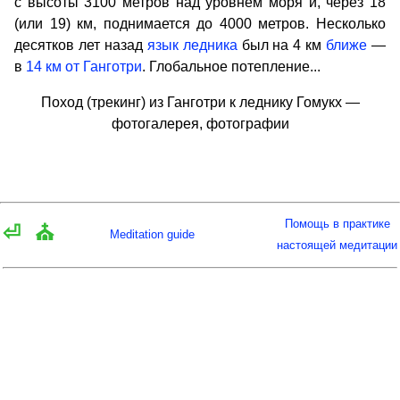
с высоты 3100 метров над уровнем моря и, через 18
(или 19) км, поднимается до 4000 метров. Несколько
десятков лет назад
язык ледника
был на 4 км
ближе
—
в
14 км от Ганготри
. Глобальное потепление...
Поход (трекинг) из Ганготри к леднику Гомукх —
фотогалерея, фотографии
Помощь в практике
⏎
⛪
Meditation guide
настоящей медитации