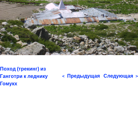
Поход (трекинг) из
Предыдущая
Следующая
Ганготри к леднику
<
>
Гомукх