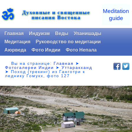
ॐ
Meditation
Духовные и священные
писания Востока
guide
Главная
Индуизм
Веды
Упанишады
Медитация
Руководство по медитации
Аюрведа
Фото Индии
Фото Непала
Вы на странице:
Главная
➤
Фотогалереи Индии
➤
Уттаракханд
➤
Поход (трекинг) из Ганготри к
леднику Гомукх, фото 127