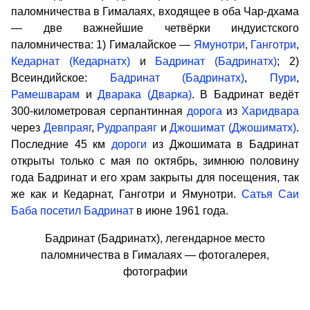
паломничества в Гималаях, входящее в оба Чар-дхама
— две важнейшие четвёрки индуистского
паломничества: 1) Гималайское —
Ямунотри
,
Ганготри
,
Кедарнат (Кедарнатх)
и
Бадринат (Бадринатх)
; 2)
Всеиндийское:
Бадринат (Бадринатх)
,
Пури
,
Рамешварам
и
Дварака (Дварка)
. В Бадринат ведёт
300-километровая серпантинная
дорога
из
Харидвара
через
Девпраяг
,
Рудрапраяг
и
Джошимат (Джошиматх)
.
Последние 45 км
дороги
из Джошимата в Бадринат
открыты только с мая по октябрь, зимнюю половину
года Бадринат и его храм закрыты для посещения, так
же как и Кедарнат, Ганготри и Ямунотри.
Сатья Саи
Баба
посетил Бадринат
в июне 1961 года.
Бадринат (Бадринатх), легендарное место
паломничества в Гималаях — фотогалерея,
фотографии