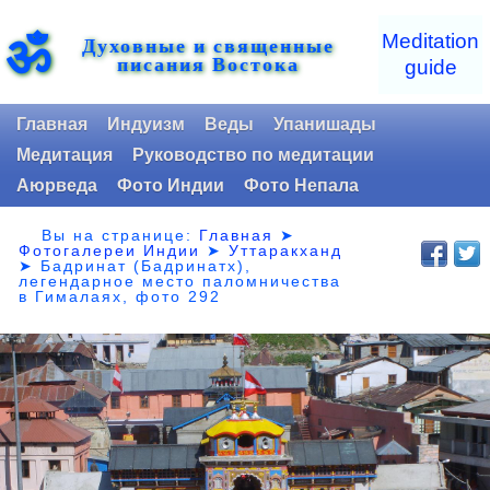
ॐ
Meditation
Духовные и священные
писания Востока
guide
Главная
Индуизм
Веды
Упанишады
Медитация
Руководство по медитации
Аюрведа
Фото Индии
Фото Непала
Вы на странице:
Главная
➤
Фотогалереи Индии
➤
Уттаракханд
➤
Бадринат (Бадринатх),
легендарное место паломничества
в Гималаях, фото 292