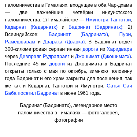
паломничества в Гималаях, входящее в оба Чар-дхама
— две важнейшие четвёрки индуистского
паломничества: 1) Гималайское —
Ямунотри
,
Ганготри
,
Кедарнат (Кедарнатх)
и
Бадринат (Бадринатх)
; 2)
Всеиндийское:
Бадринат (Бадринатх)
,
Пури
,
Рамешварам
и
Дварака (Дварка)
. В Бадринат ведёт
300-километровая серпантинная
дорога
из
Харидвара
через
Девпраяг
,
Рудрапраяг
и
Джошимат (Джошиматх)
.
Последние 45 км
дороги
из Джошимата в Бадринат
открыты только с мая по октябрь, зимнюю половину
года Бадринат и его храм закрыты для посещения, так
же как и Кедарнат, Ганготри и Ямунотри.
Сатья Саи
Баба
посетил Бадринат
в июне 1961 года.
Бадринат (Бадринатх), легендарное место
паломничества в Гималаях — фотогалерея,
фотографии