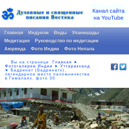
ॐ
Канал сайта
Духовные и священные
писания Востока
на YouTube
Главная
Индуизм
Веды
Упанишады
Медитация
Руководство по медитации
Аюрведа
Фото Индии
Фото Непала
Вы на странице:
Главная
➤
Фотогалереи Индии
➤
Уттаракханд
➤
Бадринат (Бадринатх),
легендарное место паломничества
в Гималаях, фото 30