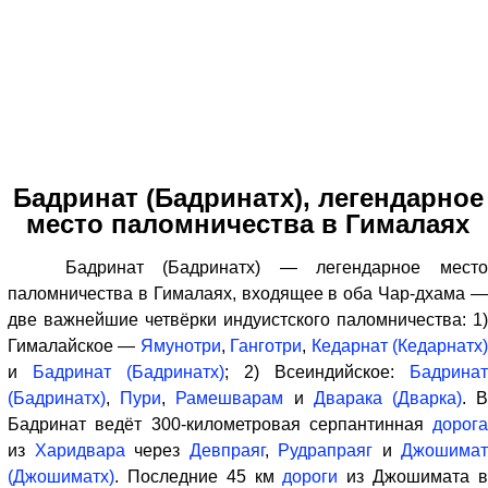
Бадринат (Бадринатх), легендарное
место паломничества в Гималаях
Бадринат (Бадринатх) — легендарное место
паломничества в Гималаях, входящее в оба Чар-дхама —
две важнейшие четвёрки индуистского паломничества: 1)
Гималайское —
Ямунотри
,
Ганготри
,
Кедарнат (Кедарнатх
и
Бадринат (Бадринатх)
; 2) Всеиндийское:
Бадринат
(Бадринатх)
,
Пури
,
Рамешварам
и
Дварака (Дварка)
. 
Бадринат ведёт 300-километровая серпантинная
дорога
из
Харидвара
через
Девпраяг
,
Рудрапраяг
и
Джошимат
(Джошиматх)
. Последние 45 км
дороги
из Джошимата 