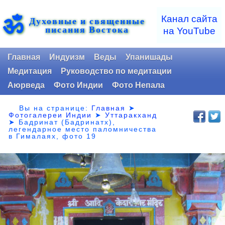
ॐ
Канал сайта
Духовные и священные
писания Востока
на YouTube
Главная
Индуизм
Веды
Упанишады
Медитация
Руководство по медитации
Аюрведа
Фото Индии
Фото Непала
Вы на странице:
Главная
➤
Фотогалереи Индии
➤
Уттаракханд
➤
Бадринат (Бадринатх),
легендарное место паломничества
в Гималаях, фото 19