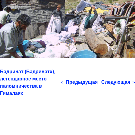
Бадринат (Бадринатх),
легендарное место
Предыдущая
Следующая
<
>
паломничества в
Гималаях