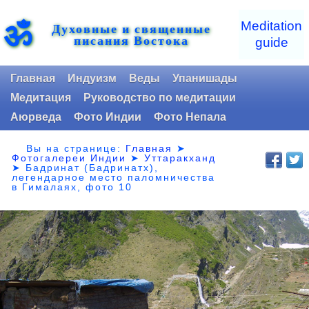
ॐ
Meditation
Духовные и священные
писания Востока
guide
Главная
Индуизм
Веды
Упанишады
Медитация
Руководство по медитации
Аюрведа
Фото Индии
Фото Непала
Вы на странице:
Главная
➤
Фотогалереи Индии
➤
Уттаракханд
➤
Бадринат (Бадринатх),
легендарное место паломничества
в Гималаях, фото 10