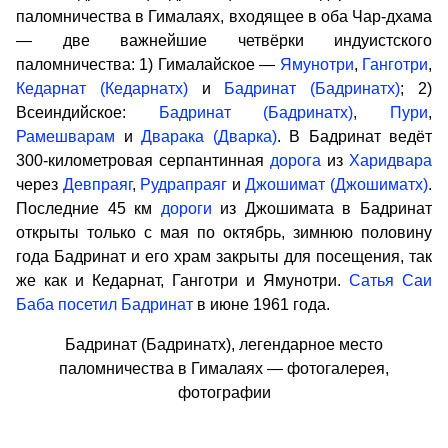
паломничества в Гималаях, входящее в оба Чар-дхама
— две важнейшие четвёрки индуистского
паломничества: 1) Гималайское —
Ямунотри
,
Ганготри
,
Кедарнат (Кедарнатх)
и
Бадринат (Бадринатх)
; 2)
Всеиндийское:
Бадринат (Бадринатх)
,
Пури
,
Рамешварам
и
Дварака (Дварка)
. В Бадринат ведёт
300-километровая серпантинная
дорога
из
Харидвара
через
Девпраяг
,
Рудрапраяг
и
Джошимат (Джошиматх)
.
Последние 45 км
дороги
из Джошимата в Бадринат
открыты только с мая по октябрь, зимнюю половину
года Бадринат и его храм закрыты для посещения, так
же как и Кедарнат, Ганготри и Ямунотри.
Сатья Саи
Баба
посетил Бадринат
в июне 1961 года.
Бадринат (Бадринатх), легендарное место
паломничества в Гималаях — фотогалерея,
фотографии