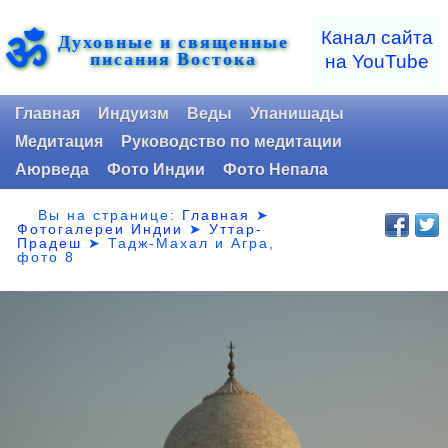
ॐ
Канал сайта
Духовные и священные
писания Востока
на YouTube
Главная
Индуизм
Веды
Упанишады
Медитация
Руководство по медитации
Аюрведа
Фото Индии
Фото Непала
Вы на странице:
Главная
➤
Фотогалереи Индии
➤
Уттар-
Прадеш
➤
Тадж-Махал и Агра,
фото 8