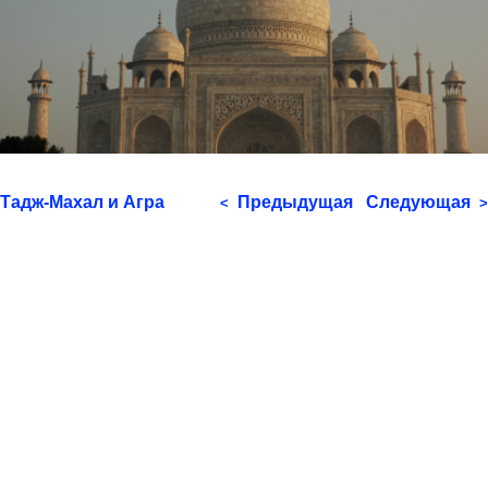
Тадж-Махал и Агра
Предыдущая
Следующая
<
>