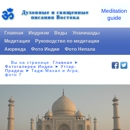
ॐ
Meditation
Духовные и священные
писания Востока
guide
Главная
Индуизм
Веды
Упанишады
Медитация
Руководство по медитации
Аюрведа
Фото Индии
Фото Непала
Вы на странице:
Главная
➤
Фотогалереи Индии
➤
Уттар-
Прадеш
➤
Тадж-Махал и Агра,
фото 7