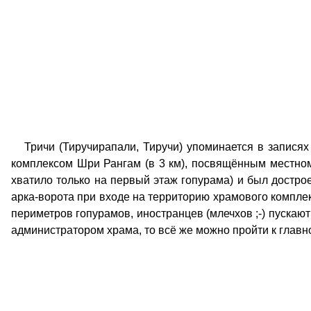
Тричи (Тиручирапали, Тиручи) упоминается в записях
комплексом Шри Рангам (в 3 км), посвящённым местном
хватило только на первый этаж гопурама) и был дострое
арка-ворота при входе на территорию храмового комплек
периметров гопурамов, иностранцев (млечхов ;-) пускают
администратором храма, то всё же можно пройти к глав