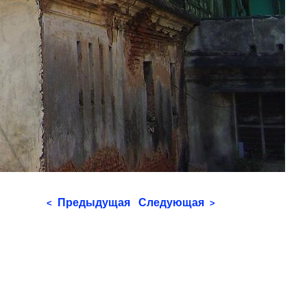
Предыдущая
Следующая
<
>