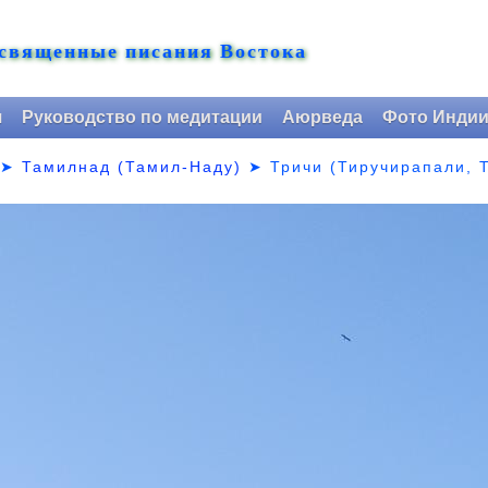
 священные писания Востока
я
Руководство по медитации
Аюрведа
Фото Инди
➤
Тамилнад (Тамил-Наду)
➤
Тричи (Тиручирапали, 