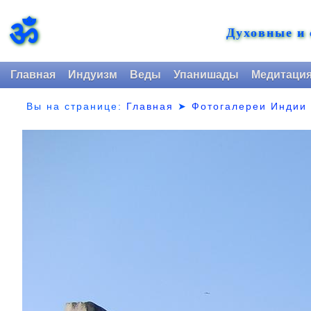
ॐ
Духовные и
Главная
Индуизм
Веды
Упанишады
Медитаци
Вы на странице:
Главная
➤
Фотогалереи Индии