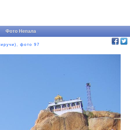
и
Фото Непала
Тиручи), фото 97