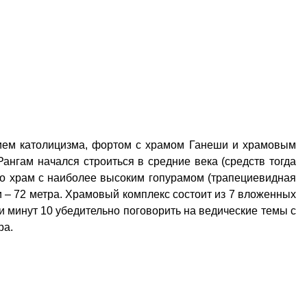
нием католицизма, фортом с храмом Ганеши и храмовым
нгам начался строиться в средние века (средств тогда
 это храм с наиболее высоким гопурамом (трапециевидная
и – 72 метра. Храмовый комплекс состоит из 7 вложенных
ли минут 10 убедительно поговорить на ведические темы с
ра.