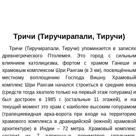
Тричи (Тиручирапали, Тиручи)
Тричи (Тиручирапали, Тиручи) упоминается в записях
древнегреческого Птолемея. Это город с сильным
влиянием католицизма, фортом с храмом Ганеши и
храмовым комплексом Шри Рангам (в 3 км), посвящённым
местному воплощению Господа Вишну. Храмовый
комплекс Шри Рангам начался строиться в средние века
(средств тогда хватило только на первый этаж гопурама) и
был достроен в 1985 г. (остальные 11 этажей), и на
текущий момент это храм с наиболее высоким гопурамом
(трапециевидная арка-ворота при входе на территорию
храмового комплекса в дравидийской (южной) храмовой
архитектуре) в Индии – 72 метра. Храмовый комплекс
состоит из 7 вложенных периметров гопурамов,