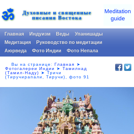
ॐ
Meditation
Духовные и священные
писания Востока
guide
Главная
Индуизм
Веды
Упанишады
Медитация
Руководство по медитации
Аюрведа
Фото Индии
Фото Непала
Вы на странице:
Главная
➤
Фотогалереи Индии
➤
Тамилнад
(Тамил-Наду)
➤
Тричи
(Тиручирапали, Тиручи), фото 91