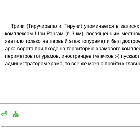
Тричи (Тиручирапали, Тиручи) упоминается в записях
комплексом Шри Рангам (в 3 км), посвящённым местном
хватило только на первый этаж гопурама) и был дострое
арка-ворота при входе на территорию храмового комплек
периметров гопурамов, иностранцев (млечхов ;-) пускают
администратором храма, то всё же можно пройти к глав
⏎
⛪