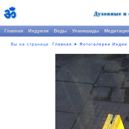
ॐ
Духовные и
Главная
Индуизм
Веды
Упанишады
Медитаци
Вы на странице:
Главная
➤
Фотогалереи Индии