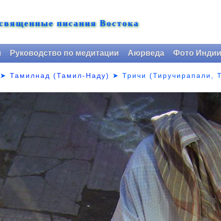
 священные писания Востока
я
Руководство по медитации
Аюрведа
Фото Инди
➤
Тамилнад (Тамил-Наду)
➤
Тричи (Тиручирапали, 