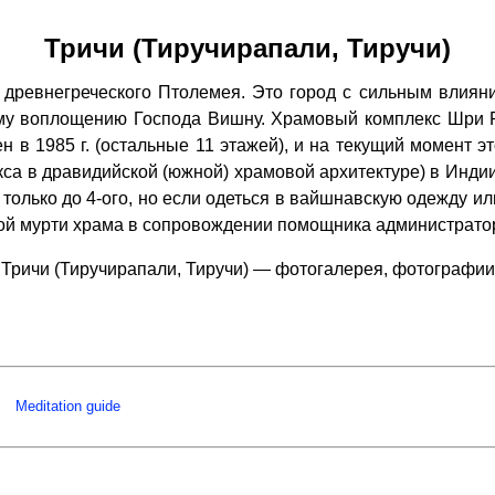
Тричи (Тиручирапали, Тиручи)
 древнегреческого Птолемея. Это город с сильным влия
у воплощению Господа Вишну. Храмовый комплекс Шри Ра
н в 1985 г. (остальные 11 этажей), и на текущий момент
са в дравидийской (южной) храмовой архитектуре) в Инди
 только до 4-ого, но если одеться в вайшнавскую одежду и
ной мурти храма в сопровождении помощника администрато
Тричи (Тиручирапали, Тиручи) — фотогалерея, фотографии
Meditation guide