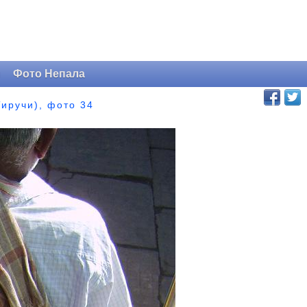
и
Фото Непала
Тиручи), фото 34