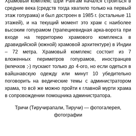
Храмовый комплекс Шри Рангам начался строиться в
средние века (средств тогда хватило только на первый
этаж гопурама) и был достроен в 1985 г. (остальные 11
этажей), и на текущий момент это храм с наиболее
высоким гопурамом (трапециевидная арка-ворота при
входе на территорию храмового комплекса в
дравидийской (южной) храмовой архитектуре) в Индии
– 72 метра. Храмовый комплекс состоит из 7
вложенных периметров гопурамов, иностранцев
(млечхов ;-) пускают только до 4-ого, но если одеться в
вайшнавскую одежду или минут 10 убедительно
поговорить на ведические темы с администратором
храма, то всё же можно пройти к главной мурти храма
в сопровождении помощника администратора.
Тричи (Тиручирапали, Тиручи) — фотогалерея,
фотографии