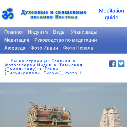
ॐ
Meditation
Духовные и священные
писания Востока
guide
Главная
Индуизм
Веды
Упанишады
Медитация
Руководство по медитации
Аюрведа
Фото Индии
Фото Непала
Вы на странице:
Главная
➤
Фотогалереи Индии
➤
Тамилнад
(Тамил-Наду)
➤
Тричи
(Тиручирапали, Тиручи), фото 1