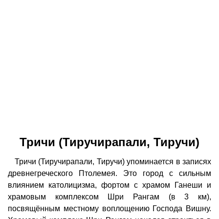
Тричи (Тиручирапали, Тиручи)
Тричи (Тиручирапали, Тиручи) упоминается в записях
древнегреческого Птолемея. Это город с сильным
влиянием католицизма, фортом с храмом Ганеши и
храмовым комплексом Шри Рангам (в 3 км),
посвящённым местному воплощению Господа Вишну.