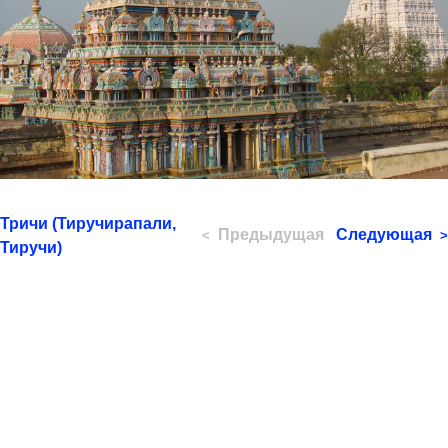
Тричи (Тиручирапали,
Предыдущая
Следующая
<
>
Тиручи)