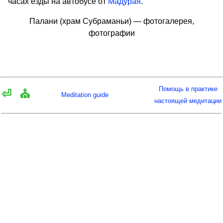
часах езды на автобусе от
Мадурая
.
Палани (храм Субраманьи) — фотогалерея,
фотографии
Помощь в практике
⏎
⛪
Meditation guide
настоящей медитации