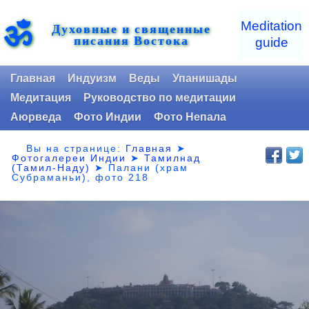
ॐ
Meditation
Духовные и священные
писания Востока
guide
Главная
Индуизм
Веды
Упанишады
Медитация
Руководство по медитации
Аюрведа
Фото Индии
Фото Непала
Вы на странице:
Главная
➤
Фотогалереи Индии
➤
Тамилнад
(Тамил-Наду)
➤
Палани (храм
Субраманьи), фото 218