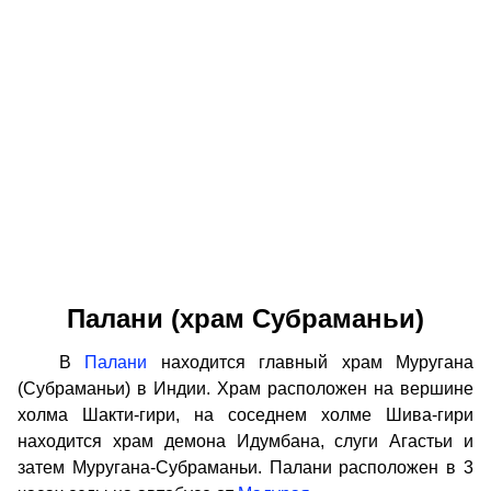
Палани (храм Субраманьи)
В
Палани
находится главный храм Муругана
(Субраманьи) в Индии. Храм расположен на вершине
холма Шакти-гири, на соседнем холме Шива-гири
находится храм демона Идумбана, слуги Агастьи и
затем Муругана-Субраманьи. Палани расположен в 3