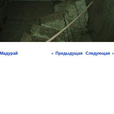
Мадурай
Предыдущая
Следующая
<
>