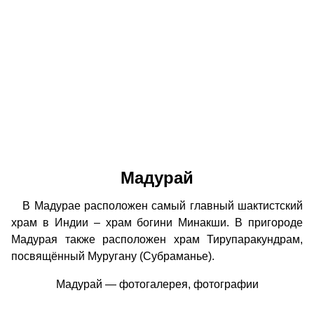
Мадурай
В Мадурае расположен самый главный шактистский
храм в Индии – храм богини Минакши. В пригороде
Мадурая также расположен храм Тирупаракундрам,
посвящённый Муругану (Субраманье).
Мадурай — фотогалерея, фотографии