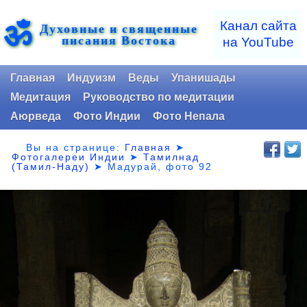
ॐ
Канал сайта
Духовные и священные
писания Востока
на YouTube
Главная
Индуизм
Веды
Упанишады
Медитация
Руководство по медитации
Аюрведа
Фото Индии
Фото Непала
Вы на странице:
Главная
➤
Фотогалереи Индии
➤
Тамилнад
(Тамил-Наду)
➤
Мадурай, фото 92