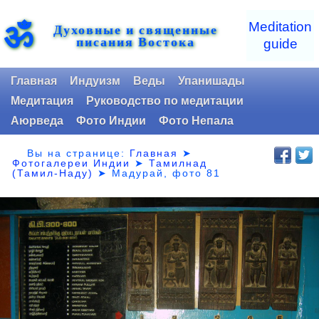
ॐ
Meditation
Духовные и священные
писания Востока
guide
Главная
Индуизм
Веды
Упанишады
Медитация
Руководство по медитации
Аюрведа
Фото Индии
Фото Непала
Вы на странице:
Главная
➤
Фотогалереи Индии
➤
Тамилнад
(Тамил-Наду)
➤
Мадурай, фото 81