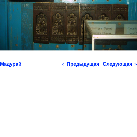
Мадурай
Предыдущая
Следующая
<
>