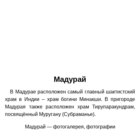
Мадурай
В Мадурае расположен самый главный шактистский
храм в Индии – храм богини Минакши. В пригороде
Мадурая также расположен храм Тирупаракундрам,
посвящённый Муругану (Субраманье).
Мадурай — фотогалерея, фотографии