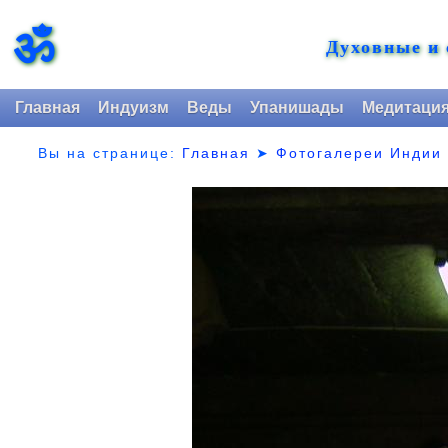
ॐ
Духовные и
Главная
Индуизм
Веды
Упанишады
Медитаци
Вы на странице:
Главная
➤
Фотогалереи Индии