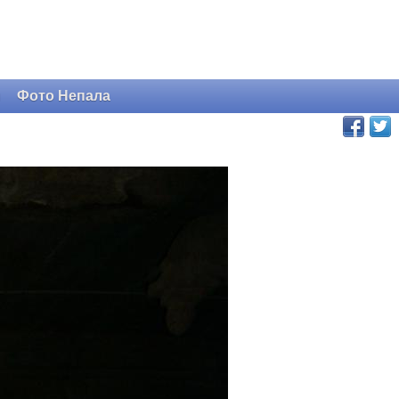
и
Фото Непала