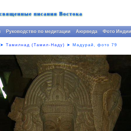
 священные писания Востока
я
Руководство по медитации
Аюрведа
Фото Инди
➤
Тамилнад (Тамил-Наду)
➤
Мадурай, фото 79