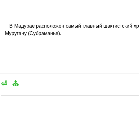
В Мадурае расположен самый главный шактистский хра
Муругану (Субраманье).
⏎
⛪