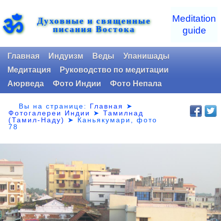
ॐ
Meditation
Духовные и священные
писания Востока
guide
Главная
Индуизм
Веды
Упанишады
Медитация
Руководство по медитации
Аюрведа
Фото Индии
Фото Непала
Вы на странице:
Главная
➤
Фотогалереи Индии
➤
Тамилнад
(Тамил-Наду)
➤
Каньякумари, фото
78