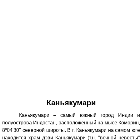
Каньякумари
Каньякумари – самый южный город Индии и
полуострова Индостан, расположенный на мысе Коморин,
8º04'30" северной широты. В г. Каньякумари на самом юге
находится храм дэви Каньякумари (т.н. "вечной невесты"