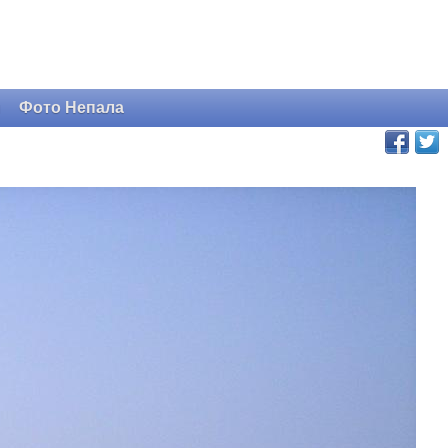
и
Фото Непала