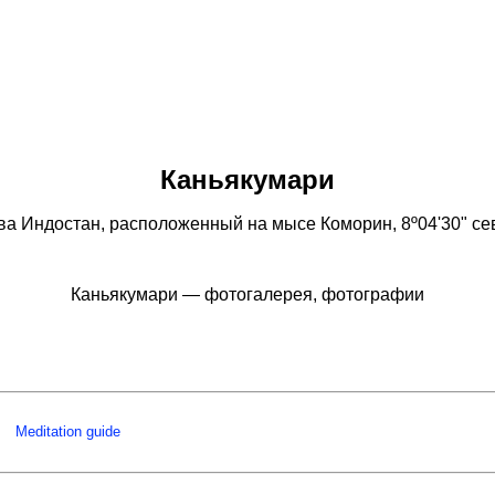
Каньякумари
Индостан, расположенный на мысе Коморин, 8º04'30" сев
Каньякумари — фотогалерея, фотографии
Meditation guide