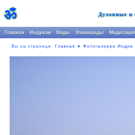
ॐ
Духовные и
Главная
Индуизм
Веды
Упанишады
Медитаци
Вы на странице:
Главная
➤
Фотогалереи Индии