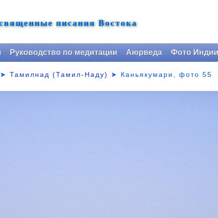
 священные писания Востока
я
Руководство по медитации
Аюрведа
Фото Инди
➤
Тамилнад (Тамил-Наду)
➤
Каньякумари, фото 55