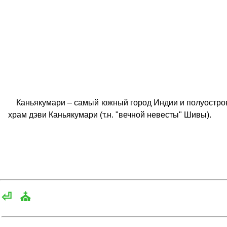
Каньякумари – самый южный город Индии и полуострова 
храм дэви Каньякумари (т.н. "вечной невесты" Шивы).
⏎
⛪