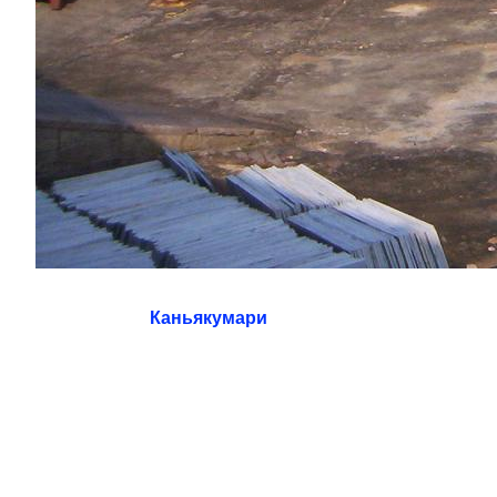
Каньякумари