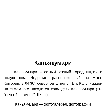
Каньякумари
Каньякумари – самый южный город Индии и
полуострова Индостан, расположенный на мысе
Коморин, 8º04'30" северной широты. В г. Каньякумари
на самом юге находится храм дэви Каньякумари (т.н.
"вечной невесты" Шивы).
Каньякумари — фотогалерея, фотографии