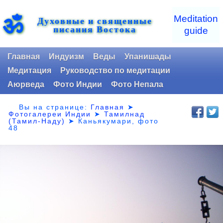
ॐ
Meditation
Духовные и священные
писания Востока
guide
Главная
Индуизм
Веды
Упанишады
Медитация
Руководство по медитации
Аюрведа
Фото Индии
Фото Непала
Вы на странице:
Главная
➤
Фотогалереи Индии
➤
Тамилнад
(Тамил-Наду)
➤
Каньякумари, фото
48