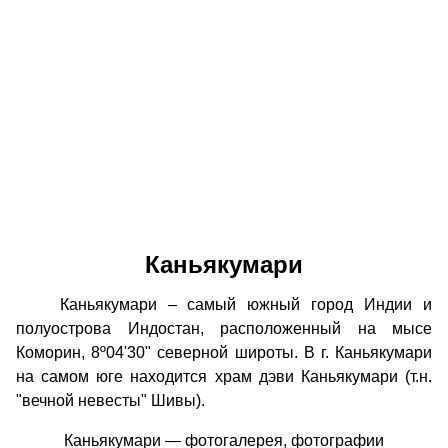
Каньякумари
Каньякумари – самый южный город Индии и
полуострова Индостан, расположенный на мысе
Коморин, 8º04'30" северной широты. В г. Каньякумари
на самом юге находится храм дэви Каньякумари (т.н.
"вечной невесты" Шивы).
Каньякумари — фотогалерея, фотографии