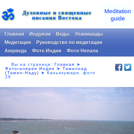
ॐ
Meditation
Духовные и священные
писания Востока
guide
Главная
Индуизм
Веды
Упанишады
Медитация
Руководство по медитации
Аюрведа
Фото Индии
Фото Непала
Вы на странице:
Главная
➤
Фотогалереи Индии
➤
Тамилнад
(Тамил-Наду)
➤
Каньякумари, фото
29