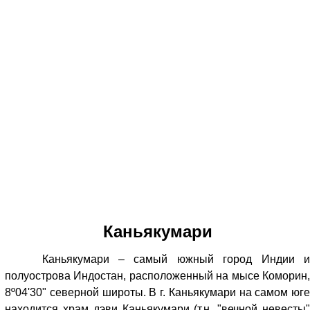
Каньякумари
Каньякумари – самый южный город Индии и
полуострова Индостан, расположенный на мысе Коморин,
8º04'30" северной широты. В г. Каньякумари на самом юге
находится храм дэви Каньякумари (т.н. "вечной невесты"