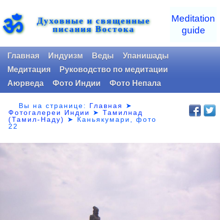
ॐ
Meditation
Духовные и священные
писания Востока
guide
Главная
Индуизм
Веды
Упанишады
Медитация
Руководство по медитации
Аюрведа
Фото Индии
Фото Непала
Вы на странице:
Главная
➤
Фотогалереи Индии
➤
Тамилнад
(Тамил-Наду)
➤
Каньякумари, фото
22