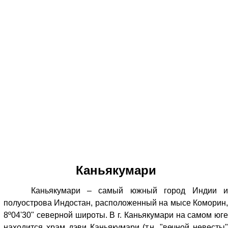
Каньякумари
Каньякумари – самый южный город Индии и
полуострова Индостан, расположенный на мысе Коморин,
8º04'30" северной широты. В г. Каньякумари на самом юге
находится храм дэви Каньякумари (т.н. "вечной невесты"