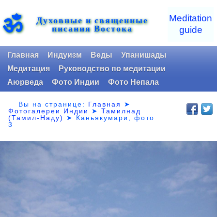
ॐ
Meditation
Духовные и священные
писания Востока
guide
Главная
Индуизм
Веды
Упанишады
Медитация
Руководство по медитации
Аюрведа
Фото Индии
Фото Непала
Вы на странице:
Главная
➤
Фотогалереи Индии
➤
Тамилнад
(Тамил-Наду)
➤
Каньякумари, фото
3