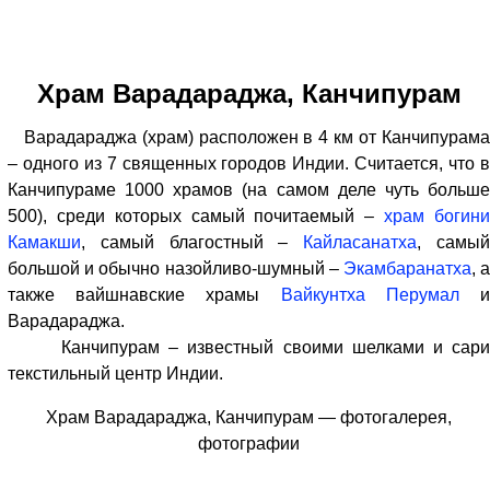
Храм Варадараджа, Канчипурам
Варадараджа (храм) расположен в 4 км от Канчипурама
– одного из 7 священных городов Индии. Считается, что в
Канчипураме 1000 храмов (на самом деле чуть больше
500), среди которых самый почитаемый –
храм богин
Камакши
, самый благостный –
Кайласанатха
, самы
большой и обычно назойливо-шумный –
Экамбаранатха
, 
также вайшнавские храмы
Вайкунтха Перумал
Варадараджа.
Канчипурам – известный своими шелками и сари
текстильный центр Индии.
Храм Варадараджа, Канчипурам — фотогалерея,
фотографии