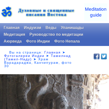
ॐ
Meditation
Духовные и священные
писания Востока
guide
Главная
Индуизм
Веды
Упанишады
Медитация
Руководство по медитации
Аюрведа
Фото Индии
Фото Непала
Вы на странице:
Главная
➤
Фотогалереи Индии
➤
Тамилнад
(Тамил-Наду)
➤
Храм
Варадараджа, Канчипурам, фото
30