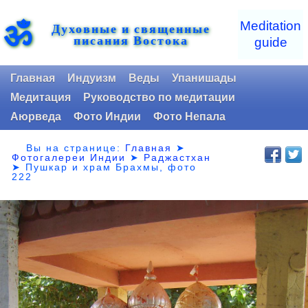
ॐ
Meditation
Духовные и священные
писания Востока
guide
Главная
Индуизм
Веды
Упанишады
Медитация
Руководство по медитации
Аюрведа
Фото Индии
Фото Непала
Вы на странице:
Главная
➤
Фотогалереи Индии
➤
Раджастхан
➤
Пушкар и храм Брахмы, фото
222