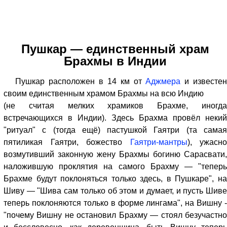
Пушкар — единственный храм
Брахмы в Индии
Пушкар расположен в 14 км от
Аджмера
и известе
своим единственным храмом Брахмы на всю Индию
(не считая мелких храмиков Брахме, иногда
встречающихся в Индии). Здесь Брахма провёл некий
"ритуал" с (тогда ещё) пастушкой Гаятри (та самая
пятиликая Гаятри, божество
Гаятри-мантры
), ужасно
возмутивший законную жену Брахмы богиню Сарасвати,
наложившую проклятия на самого Брахму — "теперь
Брахме будут поклоняться только здесь, в Пушкаре", на
Шиву — "Шива сам только об этом и думает, и пусть Шиве
теперь поклоняются только в форме лингама", на Вишну -
"почему Вишну не остановил Брахму — стоял безучастно