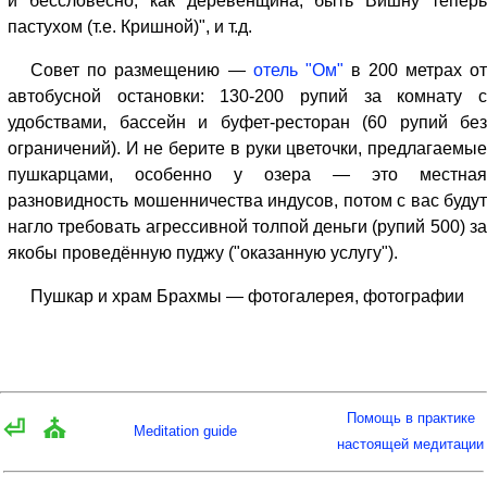
и бессловесно, как деревенщина, быть Вишну теперь
пастухом (т.е. Кришной)", и т.д.
Совет по размещению —
отель "Ом"
в 200 метрах о
автобусной остановки: 130-200 рупий за комнату с
удобствами, бассейн и буфет-ресторан (60 рупий без
ограничений). И не берите в руки цветочки, предлагаемые
пушкарцами, особенно у озера — это местная
разновидность мошенничества индусов, потом с вас будут
нагло требовать агрессивной толпой деньги (рупий 500) за
якобы проведённую пуджу ("оказанную услугу").
Пушкар и храм Брахмы — фотогалерея, фотографии
Помощь в практике
⏎
⛪
Meditation guide
настоящей медитации