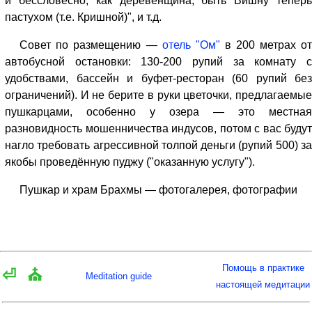
и бессловесно, как деревенщина, быть Вишну теперь
пастухом (т.е. Кришной)", и т.д.
Совет по размещению —
отель "Ом"
в 200 метрах о
автобусной остановки: 130-200 рупий за комнату с
удобствами, бассейн и буфет-ресторан (60 рупий без
ограничений). И не берите в руки цветочки, предлагаемые
пушкарцами, особенно у озера — это местная
разновидность мошенничества индусов, потом с вас будут
нагло требовать агрессивной толпой деньги (рупий 500) за
якобы проведённую пуджу ("оказанную услугу").
Пушкар и храм Брахмы — фотогалерея, фотографии
Помощь в практике
⏎
⛪
Meditation guide
настоящей медитации