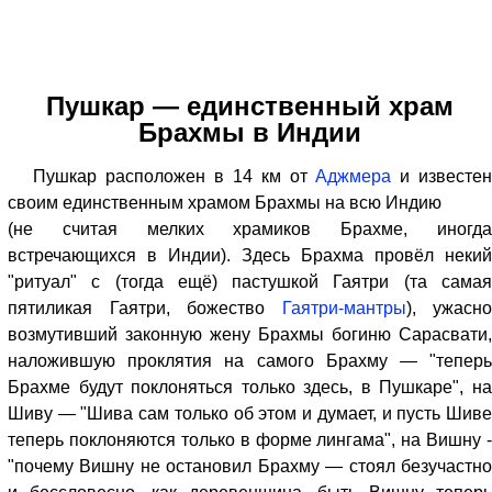
Пушкар — единственный храм
Брахмы в Индии
Пушкар расположен в 14 км от
Аджмера
и известе
своим единственным храмом Брахмы на всю Индию
(не считая мелких храмиков Брахме, иногда
встречающихся в Индии). Здесь Брахма провёл некий
"ритуал" с (тогда ещё) пастушкой Гаятри (та самая
пятиликая Гаятри, божество
Гаятри-мантры
), ужасно
возмутивший законную жену Брахмы богиню Сарасвати,
наложившую проклятия на самого Брахму — "теперь
Брахме будут поклоняться только здесь, в Пушкаре", на
Шиву — "Шива сам только об этом и думает, и пусть Шиве
теперь поклоняются только в форме лингама", на Вишну -
"почему Вишну не остановил Брахму — стоял безучастно