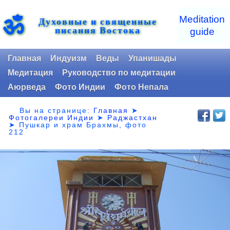
ॐ
Meditation
Духовные и священные
писания Востока
guide
Главная
Индуизм
Веды
Упанишады
Медитация
Руководство по медитации
Аюрведа
Фото Индии
Фото Непала
Вы на странице:
Главная
➤
Фотогалереи Индии
➤
Раджастхан
➤
Пушкар и храм Брахмы, фото
212