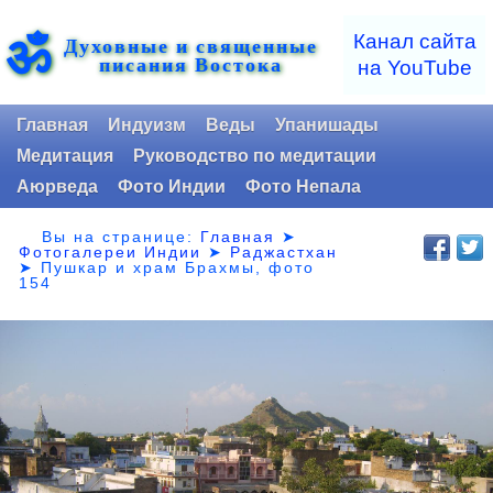
ॐ
Канал сайта
Духовные и священные
писания Востока
на YouTube
Главная
Индуизм
Веды
Упанишады
Медитация
Руководство по медитации
Аюрведа
Фото Индии
Фото Непала
Вы на странице:
Главная
➤
Фотогалереи Индии
➤
Раджастхан
➤
Пушкар и храм Брахмы, фото
154