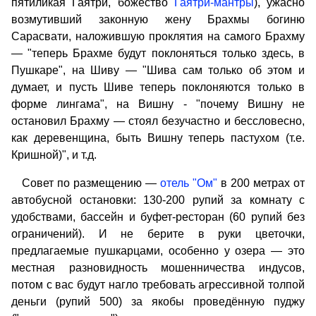
пятиликая Гаятри, божество
Гаятри-мантры
), ужасно
возмутивший законную жену Брахмы богиню
Сарасвати, наложившую проклятия на самого Брахму
— "теперь Брахме будут поклоняться только здесь, в
Пушкаре", на Шиву — "Шива сам только об этом и
думает, и пусть Шиве теперь поклоняются только в
форме лингама", на Вишну - "почему Вишну не
остановил Брахму — стоял безучастно и бессловесно,
как деревенщина, быть Вишну теперь пастухом (т.е.
Кришной)", и т.д.
Совет по размещению —
отель "Ом"
в 200 метрах от
автобусной остановки: 130-200 рупий за комнату с
удобствами, бассейн и буфет-ресторан (60 рупий без
ограничений). И не берите в руки цветочки,
предлагаемые пушкарцами, особенно у озера — это
местная разновидность мошенничества индусов,
потом с вас будут нагло требовать агрессивной толпой
деньги (рупий 500) за якобы проведённую пуджу