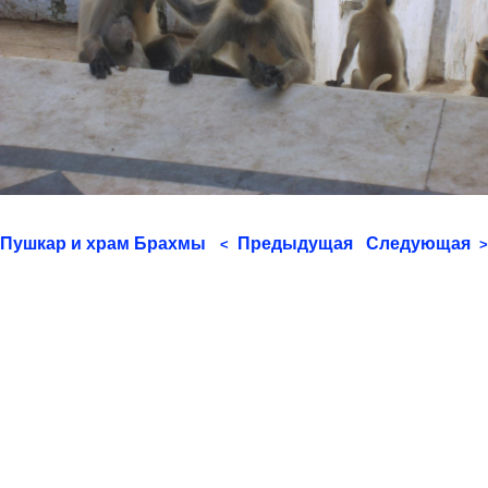
Пушкар и храм Брахмы
Предыдущая
Следующая
<
>