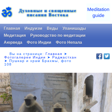
ॐ
Meditation
Духовные и священные
писания Востока
guide
Главная
Индуизм
Веды
Упанишады
Медитация
Руководство по медитации
Аюрведа
Фото Индии
Фото Непала
Вы на странице:
Главная
➤
Фотогалереи Индии
➤
Раджастхан
➤
Пушкар и храм Брахмы, фото
108