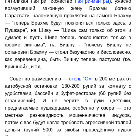
пятиликая Гаятри, божество
Гаятри-мантры
), ужасно
возмутивший законную жену Брахмы богиню
Сарасвати, наложившую проклятия на самого Брахму
— "теперь Брахме будут поклоняться только здесь, в
Пушкаре", на Шиву — "Шива сам только об этом и
думает, и пусть Шиве теперь поклоняются только в
форме лингама", на Вишну - "почему Вишну не
остановил Брахму — стоял безучастно и бессловесно,
как деревенщина, быть Вишну теперь пастухом (т.е.
Кришной)", и т.д.
Совет по размещению —
отель "Ом"
в 200 метрах от
автобусной остановки: 130-200 рупий за комнату с
удобствами, бассейн и буфет-ресторан (60 рупий без
ограничений). И не берите в руки цветочки,
предлагаемые пушкарцами, особенно у озера — это
местная разновидность мошенничества индусов,
потом с вас будут нагло требовать агрессивной толпой
деньги (рупий 500) за якобы проведённую пуджу