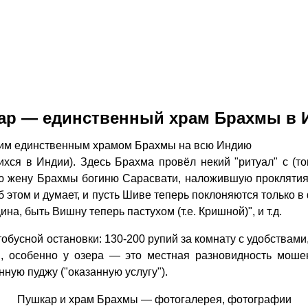
ар — единственный храм Брахмы в 
оим единственным храмом Брахмы на всю Индию
хся в Индии). Здесь Брахма провёл некий "ритуал" с (то
ую жену Брахмы богиню Сарасвати, наложившую проклятия
б этом и думает, и пусть Шиве теперь поклоняются только 
а, быть Вишну теперь пастухом (т.е. Кришной)", и т.д.
тобусной остановки: 130-200 рупий за комнату с удобствами
, особенно у озера — это местная разновидность мошен
нную пуджу ("оказанную услугу").
Пушкар и храм Брахмы — фотогалерея, фотографии