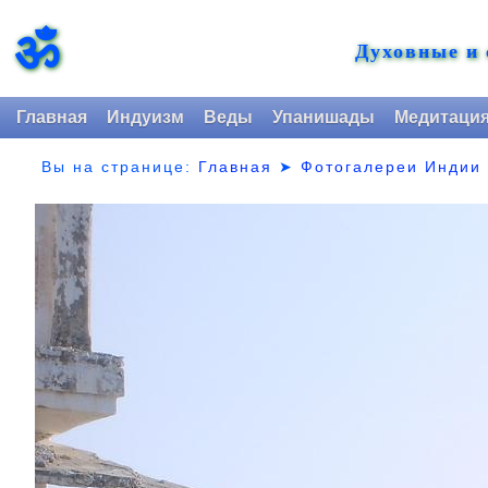
ॐ
Духовные и
Главная
Индуизм
Веды
Упанишады
Медитаци
Вы на странице:
Главная
➤
Фотогалереи Индии