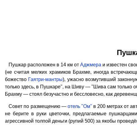
Пушк
Пушкар расположен в 14 км от
Аджмера
и известен св
(не считая мелких храмиков Брахме, иногда встречающи
божество
Гаятри-мантры
), ужасно возмутивший законн
только здесь, в Пушкаре", на Шиву — "Шива сам только о
Брахму — стоял безучастно и бессловесно, как деревенщин
Совет по размещению —
отель "Ом"
в 200 метрах от ав
не берите в руки цветочки, предлагаемые пушкарцами
агрессивной толпой деньги (рупий 500) за якобы проведё