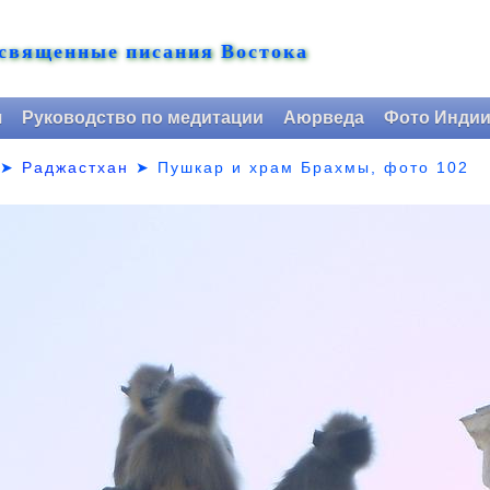
 священные писания Востока
я
Руководство по медитации
Аюрведа
Фото Инди
➤
Раджастхан
➤
Пушкар и храм Брахмы, фото 102