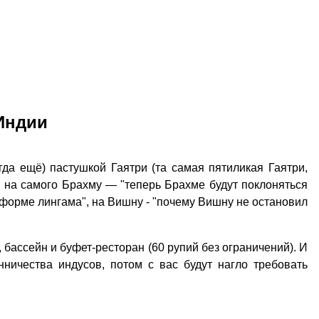
Индии
гда ещё) пастушкой Гаятри (та самая пятиликая Гаятри,
 на самого Брахму — "теперь Брахме будут поклоняться
в форме лингама", на Вишну - "почему Вишну не остановил
, бассейн и буфет-ресторан (60 рупий без ограничений). И
ничества индусов, потом с вас будут нагло требовать