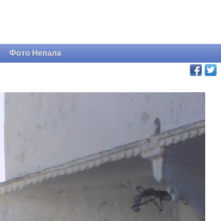
и
Фото Непала