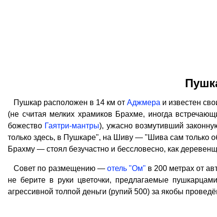
Пушк
Пушкар расположен в 14 км от
Аджмера
и известен св
(не считая мелких храмиков Брахме, иногда встречающи
божество
Гаятри-мантры
), ужасно возмутивший законн
только здесь, в Пушкаре", на Шиву — "Шива сам только о
Брахму — стоял безучастно и бессловесно, как деревенщин
Совет по размещению —
отель "Ом"
в 200 метрах от ав
не берите в руки цветочки, предлагаемые пушкарцами
агрессивной толпой деньги (рупий 500) за якобы проведё