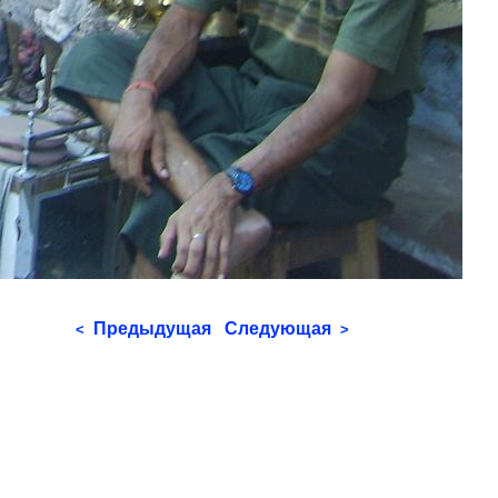
Предыдущая
Следующая
<
>