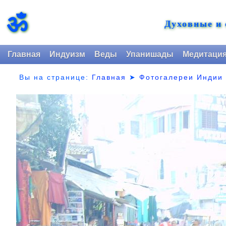
ॐ
Духовные и
Главная
Индуизм
Веды
Упанишады
Медитаци
Вы на странице:
Главная
➤
Фотогалереи Индии