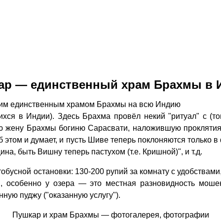
ар — единственный храм Брахмы в 
оим единственным храмом Брахмы на всю Индию
хся в Индии). Здесь Брахма провёл некий "ритуал" с (то
ую жену Брахмы богиню Сарасвати, наложившую проклятия
б этом и думает, и пусть Шиве теперь поклоняются только 
а, быть Вишну теперь пастухом (т.е. Кришной)", и т.д.
тобусной остановки: 130-200 рупий за комнату с удобствами
, особенно у озера — это местная разновидность мошен
нную пуджу ("оказанную услугу").
Пушкар и храм Брахмы — фотогалерея, фотографии