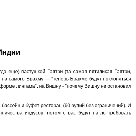
Индии
гда ещё) пастушкой Гаятри (та самая пятиликая Гаятри,
 на самого Брахму — "теперь Брахме будут поклоняться
в форме лингама", на Вишну - "почему Вишну не остановил
, бассейн и буфет-ресторан (60 рупий без ограничений). И
ничества индусов, потом с вас будут нагло требовать