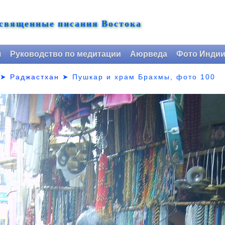
 священные писания Востока
я
Руководство по медитации
Аюрведа
Фото Инди
➤
Раджастхан
➤
Пушкар и храм Брахмы, фото 100