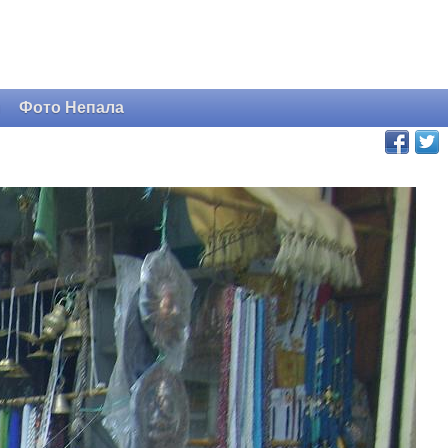
и
Фото Непала