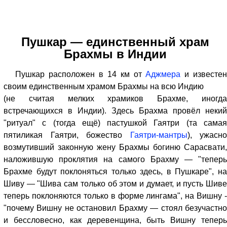
Пушкар — единственный храм
Брахмы в Индии
Пушкар расположен в 14 км от
Аджмера
и известе
своим единственным храмом Брахмы на всю Индию
(не считая мелких храмиков Брахме, иногда
встречающихся в Индии). Здесь Брахма провёл некий
"ритуал" с (тогда ещё) пастушкой Гаятри (та самая
пятиликая Гаятри, божество
Гаятри-мантры
), ужасно
возмутивший законную жену Брахмы богиню Сарасвати,
наложившую проклятия на самого Брахму — "теперь
Брахме будут поклоняться только здесь, в Пушкаре", на
Шиву — "Шива сам только об этом и думает, и пусть Шиве
теперь поклоняются только в форме лингама", на Вишну -
"почему Вишну не остановил Брахму — стоял безучастно
и бессловесно, как деревенщина, быть Вишну теперь