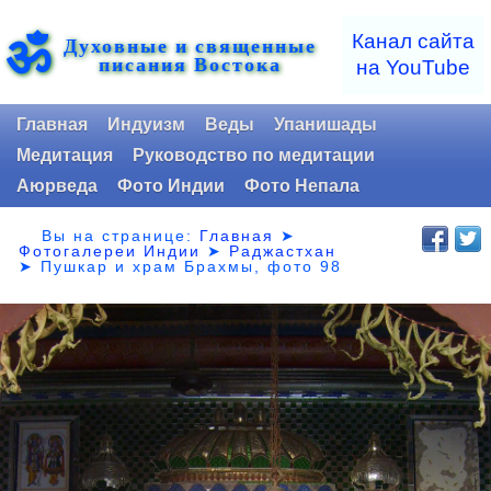
ॐ
Канал сайта
Духовные и священные
писания Востока
на YouTube
Главная
Индуизм
Веды
Упанишады
Медитация
Руководство по медитации
Аюрведа
Фото Индии
Фото Непала
Вы на странице:
Главная
➤
Фотогалереи Индии
➤
Раджастхан
➤
Пушкар и храм Брахмы, фото 98