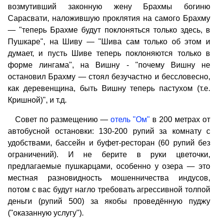
возмутивший законную жену Брахмы богиню
Сарасвати, наложившую проклятия на самого Брахму
— "теперь Брахме будут поклоняться только здесь, в
Пушкаре", на Шиву — "Шива сам только об этом и
думает, и пусть Шиве теперь поклоняются только в
форме лингама", на Вишну - "почему Вишну не
остановил Брахму — стоял безучастно и бессловесно,
как деревенщина, быть Вишну теперь пастухом (т.е.
Кришной)", и т.д.
Совет по размещению —
отель "Ом"
в 200 метрах от
автобусной остановки: 130-200 рупий за комнату с
удобствами, бассейн и буфет-ресторан (60 рупий без
ограничений). И не берите в руки цветочки,
предлагаемые пушкарцами, особенно у озера — это
местная разновидность мошенничества индусов,
потом с вас будут нагло требовать агрессивной толпой
деньги (рупий 500) за якобы проведённую пуджу
("оказанную услугу").