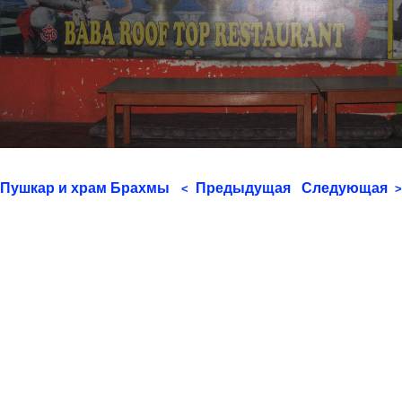
Пушкар и храм Брахмы
Предыдущая
Следующая
<
>