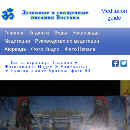
ॐ
Meditation
Духовные и священные
писания Востока
guide
Главная
Индуизм
Веды
Упанишады
Медитация
Руководство по медитации
Аюрведа
Фото Индии
Фото Непала
Вы на странице:
Главная
➤
Фотогалереи Индии
➤
Раджастхан
➤
Пушкар и храм Брахмы, фото 80