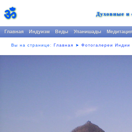
ॐ
Духовные и
Главная
Индуизм
Веды
Упанишады
Медитаци
Вы на странице:
Главная
➤
Фотогалереи Индии