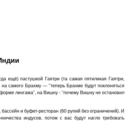
Индии
гда ещё) пастушкой Гаятри (та самая пятиликая Гаятри,
 на самого Брахму — "теперь Брахме будут поклоняться
в форме лингама", на Вишну - "почему Вишну не остановил
, бассейн и буфет-ресторан (60 рупий без ограничений). И
ничества индусов, потом с вас будут нагло требовать