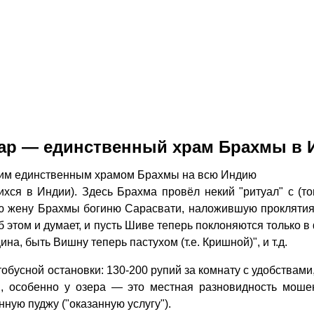
ар — единственный храм Брахмы в 
оим единственным храмом Брахмы на всю Индию
хся в Индии). Здесь Брахма провёл некий "ритуал" с (то
ую жену Брахмы богиню Сарасвати, наложившую проклятия
б этом и думает, и пусть Шиве теперь поклоняются только 
а, быть Вишну теперь пастухом (т.е. Кришной)", и т.д.
тобусной остановки: 130-200 рупий за комнату с удобствами
, особенно у озера — это местная разновидность мошен
нную пуджу ("оказанную услугу").