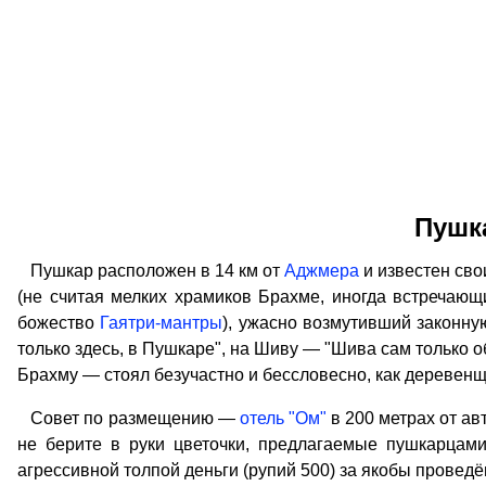
Пушк
Пушкар расположен в 14 км от
Аджмера
и известен св
(не считая мелких храмиков Брахме, иногда встречающи
божество
Гаятри-мантры
), ужасно возмутивший законн
только здесь, в Пушкаре", на Шиву — "Шива сам только о
Брахму — стоял безучастно и бессловесно, как деревенщин
Совет по размещению —
отель "Ом"
в 200 метрах от ав
не берите в руки цветочки, предлагаемые пушкарцами
агрессивной толпой деньги (рупий 500) за якобы проведё