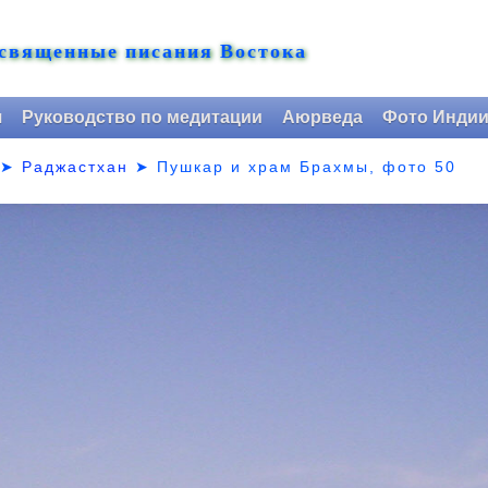
 священные писания Востока
я
Руководство по медитации
Аюрведа
Фото Инди
➤
Раджастхан
➤
Пушкар и храм Брахмы, фото 50