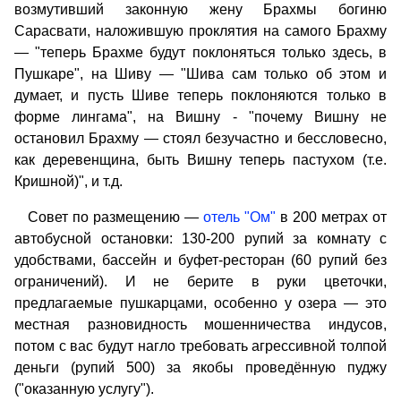
возмутивший законную жену Брахмы богиню
Сарасвати, наложившую проклятия на самого Брахму
— "теперь Брахме будут поклоняться только здесь, в
Пушкаре", на Шиву — "Шива сам только об этом и
думает, и пусть Шиве теперь поклоняются только в
форме лингама", на Вишну - "почему Вишну не
остановил Брахму — стоял безучастно и бессловесно,
как деревенщина, быть Вишну теперь пастухом (т.е.
Кришной)", и т.д.
Совет по размещению —
отель "Ом"
в 200 метрах от
автобусной остановки: 130-200 рупий за комнату с
удобствами, бассейн и буфет-ресторан (60 рупий без
ограничений). И не берите в руки цветочки,
предлагаемые пушкарцами, особенно у озера — это
местная разновидность мошенничества индусов,
потом с вас будут нагло требовать агрессивной толпой
деньги (рупий 500) за якобы проведённую пуджу
("оказанную услугу").