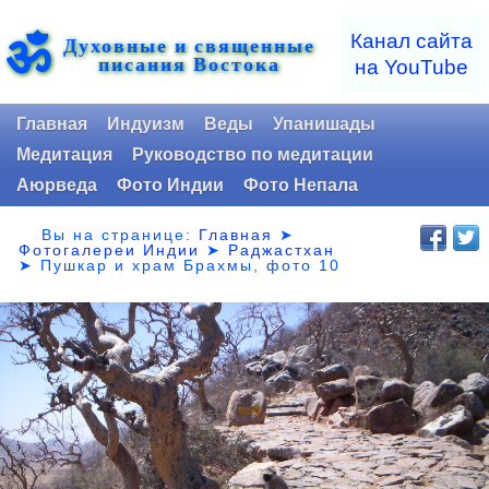
ॐ
Канал сайта
Духовные и священные
писания Востока
на YouTube
Главная
Индуизм
Веды
Упанишады
Медитация
Руководство по медитации
Аюрведа
Фото Индии
Фото Непала
Вы на странице:
Главная
➤
Фотогалереи Индии
➤
Раджастхан
➤
Пушкар и храм Брахмы, фото 10