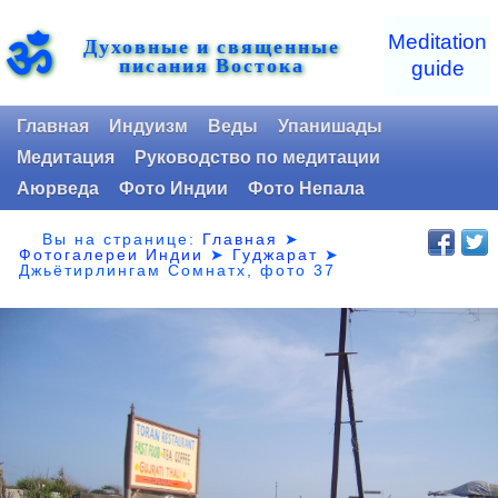
ॐ
Meditation
Духовные и священные
писания Востока
guide
Главная
Индуизм
Веды
Упанишады
Медитация
Руководство по медитации
Аюрведа
Фото Индии
Фото Непала
Вы на странице:
Главная
➤
Фотогалереи Индии
➤
Гуджарат
➤
Джьётирлингам Сомнатх, фото 37