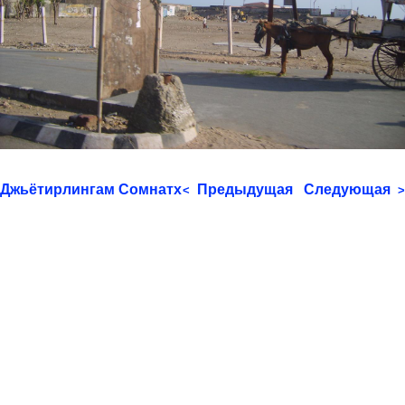
Джьётирлингам Сомнатх
Предыдущая
Следующая
<
>