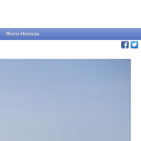
и
Фото Непала