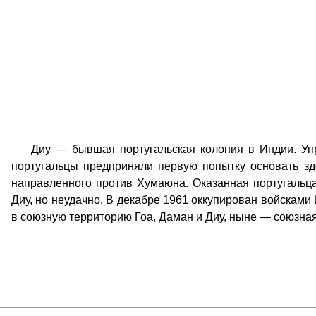
Диу — бывшая португальская колония в Индии. Управ
португальцы предприняли первую попытку основать з
направленного против Хумаюна. Оказанная португальца
Диу, но неудачно. В декабре 1961 оккупирован войсками 
в союзную территорию Гоа, Даман и Диу, ныне — союзная