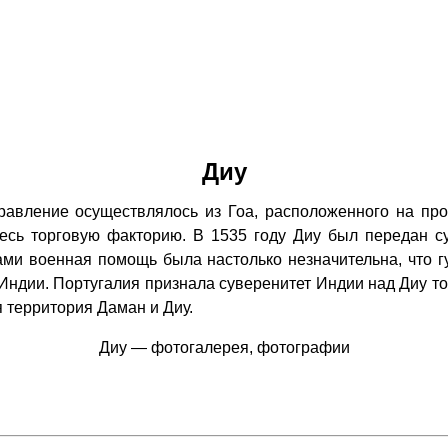
Диу
ление осуществлялось из Гоа, расположенного на прот
десь торговую факторию. В 1535 году Диу был передан 
ми военная помощь была настолько незначительна, что 
Индии. Португалия признала суверенитет Индии над Диу тол
 территория Даман и Диу.
Диу — фотогалерея, фотографии