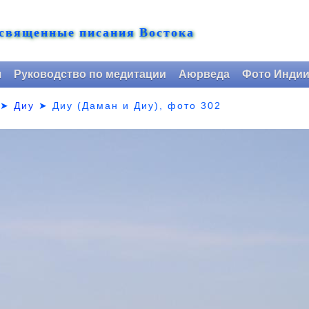
 священные писания Востока
я
Руководство по медитации
Аюрведа
Фото Инди
➤
Диу
➤
Диу (Даман и Диу), фото 302