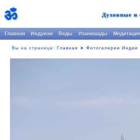
ॐ
Духовные и
Главная
Индуизм
Веды
Упанишады
Медитаци
Вы на странице:
Главная
➤
Фотогалереи Индии