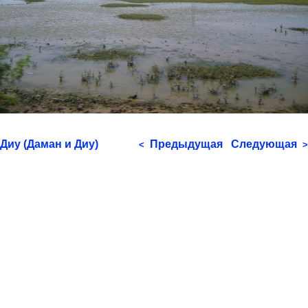
Диу (Даман и Диу)
Предыдущая
Следующая
<
>