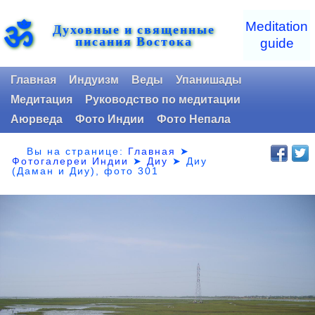
ॐ
Meditation
Духовные и священные
писания Востока
guide
Главная
Индуизм
Веды
Упанишады
Медитация
Руководство по медитации
Аюрведа
Фото Индии
Фото Непала
Вы на странице:
Главная
➤
Фотогалереи Индии
➤
Диу
➤
Диу
(Даман и Диу), фото 301