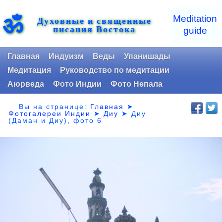
ॐ
Meditation
Духовные и священные
писания Востока
guide
Главная
Индуизм
Веды
Упанишады
Медитация
Руководство по медитации
Аюрведа
Фото Индии
Фото Непала
Вы на странице:
Главная
➤
Фотогалереи Индии
➤
Диу
➤
Диу
(Даман и Диу), фото 6