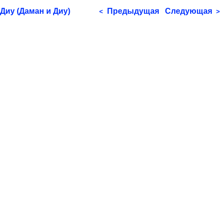
Диу (Даман и Диу)
Предыдущая
Следующая
<
>