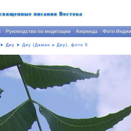
 священные писания Востока
я
Руководство по медитации
Аюрведа
Фото Инди
➤
Диу
➤
Диу (Даман и Диу), фото 5