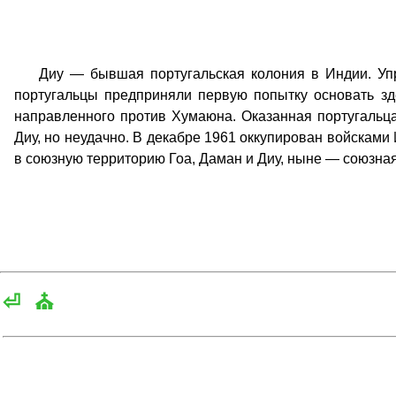
Диу — бывшая португальская колония в Индии. Управ
португальцы предприняли первую попытку основать з
направленного против Хумаюна. Оказанная португальца
Диу, но неудачно. В декабре 1961 оккупирован войсками 
в союзную территорию Гоа, Даман и Диу, ныне — союзная
⏎
⛪