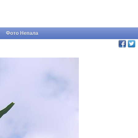
и
Фото Непала