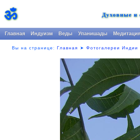
ॐ
Духовные и
Главная
Индуизм
Веды
Упанишады
Медитаци
Вы на странице:
Главная
➤
Фотогалереи Индии