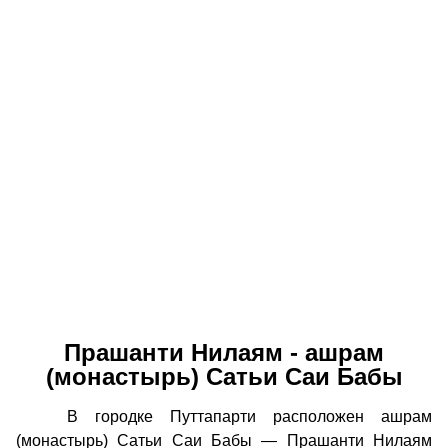
Прашанти Нилаям - ашрам
(монастырь) Сатьи Саи Бабы
В городке Путтапарти расположен ашрам
(монастырь) Сатьи Саи Бабы — Прашанти Нилаям