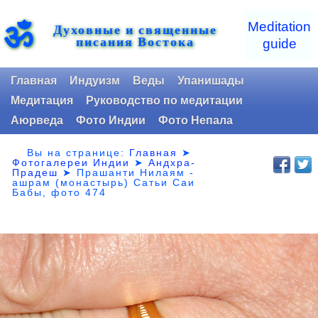
ॐ
Meditation
Духовные и священные
писания Востока
guide
Главная
Индуизм
Веды
Упанишады
Медитация
Руководство по медитации
Аюрведа
Фото Индии
Фото Непала
Вы на странице:
Главная
➤
Фотогалереи Индии
➤
Андхра-
Прадеш
➤
Прашанти Нилаям -
ашрам (монастырь) Сатьи Саи
Бабы, фото 474