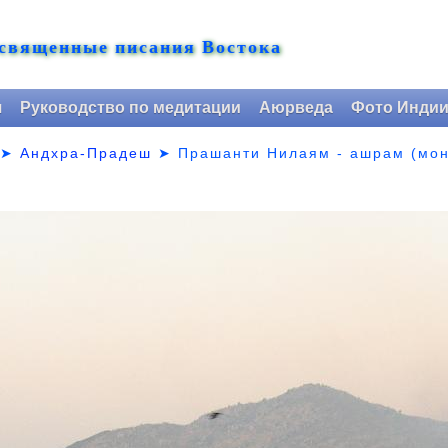
 священные писания Востока
я
Руководство по медитации
Аюрведа
Фото Инди
➤
Андхра-Прадеш
➤
Прашанти Нилаям - ашрам (мон