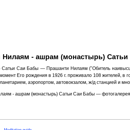
 Нилаям - ашрам (монастырь) Сатьи
 Сатьи Саи Бабы — Прашанти Нилаям ("Обитель наивысш
омент Его рождения в 1926 г. проживало 108 жителей, в гор
планетарием, аэропортом, автовокзалом, ж/д станцией и м
лаям - ашрам (монастырь) Сатьи Саи Бабы — фотогалерея
Meditation guide