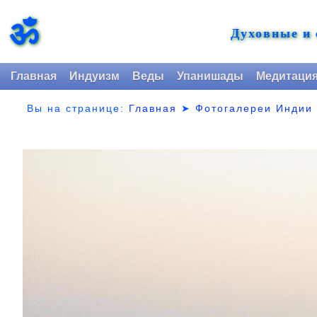
ॐ
Духовные и
Главная
Индуизм
Веды
Упанишады
Медитаци
Вы на странице:
Главная
➤
Фотогалереи Индии