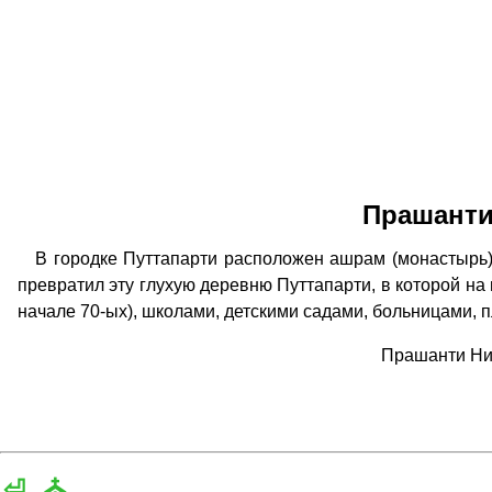
Прашанти
В городке Путтапарти расположен ашрам (монастырь)
превратил эту глухую деревню Путтапарти, в которой на м
начале 70-ых), школами, детскими садами, больницами, 
Прашанти Ни
⏎
⛪