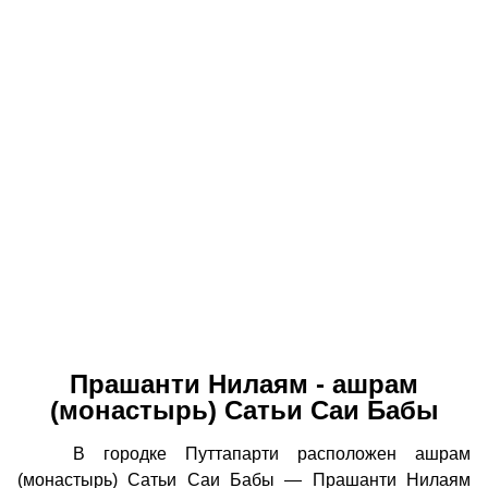
Прашанти Нилаям - ашрам
(монастырь) Сатьи Саи Бабы
В городке Путтапарти расположен ашрам
(монастырь) Сатьи Саи Бабы — Прашанти Нилаям