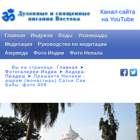
ॐ
Канал сайта
Духовные и священные
писания Востока
на YouTube
Главная
Индуизм
Веды
Упанишады
Медитация
Руководство по медитации
Аюрведа
Фото Индии
Фото Непала
Вы на странице:
Главная
➤
Фотогалереи Индии
➤
Андхра-
Прадеш
➤
Прашанти Нилаям -
ашрам (монастырь) Сатьи Саи
Бабы, фото 408