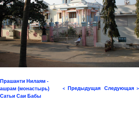
Прашанти Нилаям -
Предыдущая
Следующая
ашрам (монастырь)
<
>
Сатьи Саи Бабы