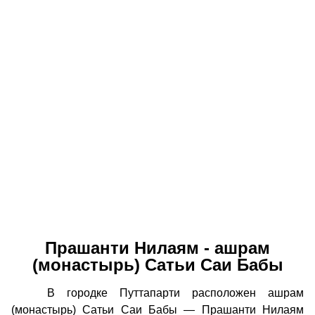
Прашанти Нилаям - ашрам
(монастырь) Сатьи Саи Бабы
В городке Путтапарти расположен ашрам
(монастырь) Сатьи Саи Бабы — Прашанти Нилаям