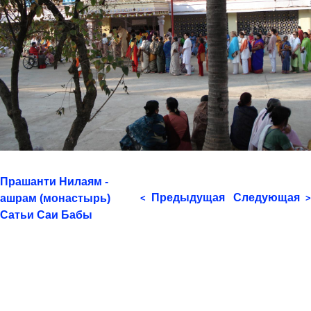
Прашанти Нилаям -
Предыдущая
Следующая
ашрам (монастырь)
<
>
Сатьи Саи Бабы