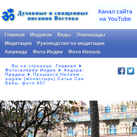
ॐ
Канал сайта
Духовные и священные
писания Востока
на YouTube
Главная
Индуизм
Веды
Упанишады
Медитация
Руководство по медитации
Аюрведа
Фото Индии
Фото Непала
Вы на странице:
Главная
➤
Фотогалереи Индии
➤
Андхра-
Прадеш
➤
Прашанти Нилаям -
ашрам (монастырь) Сатьи Саи
Бабы, фото 407