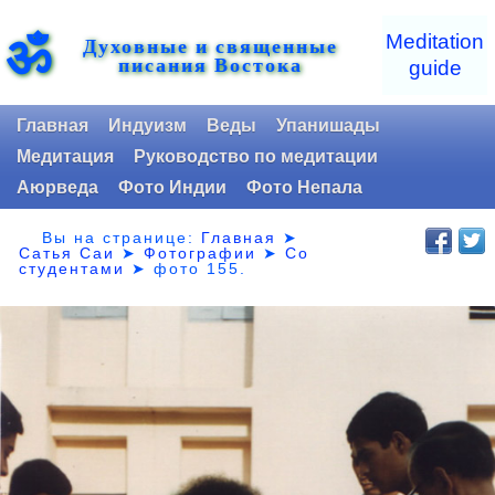
ॐ
Meditation
Духовные и священные
писания Востока
guide
Главная
Индуизм
Веды
Упанишады
Медитация
Руководство по медитации
Аюрведа
Фото Индии
Фото Непала
Вы на странице:
Главная
➤
Сатья Саи
➤
Фотографии
➤
Со
студентами
➤
фото 155.