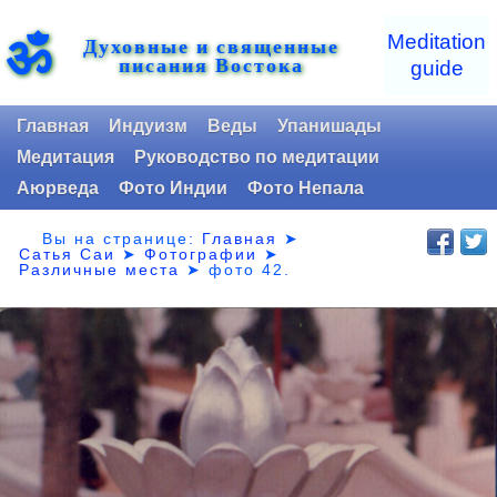
ॐ
Meditation
Духовные и священные
писания Востока
guide
Главная
Индуизм
Веды
Упанишады
Медитация
Руководство по медитации
Аюрведа
Фото Индии
Фото Непала
Вы на странице:
Главная
➤
Сатья Саи
➤
Фотографии
➤
Различные места
➤
фото 42.