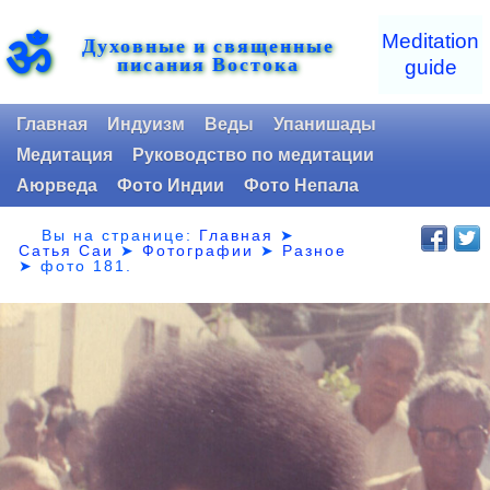
ॐ
Meditation
Духовные и священные
писания Востока
guide
Главная
Индуизм
Веды
Упанишады
Медитация
Руководство по медитации
Аюрведа
Фото Индии
Фото Непала
Вы на странице:
Главная
➤
Сатья Саи
➤
Фотографии
➤
Разное
➤
фото 181.