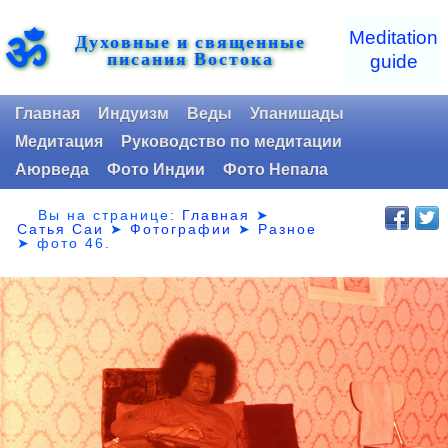
ॐ
Meditation
Духовные и священные
писания Востока
guide
Главная
Индуизм
Веды
Упанишады
Медитация
Руководство по медитации
Аюрведа
Фото Индии
Фото Непала
Вы на странице:
Главная
➤
Сатья Саи
➤
Фотографии
➤
Разное
➤
фото 46.