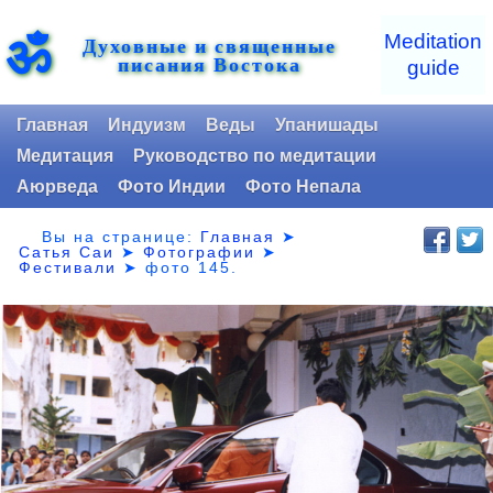
ॐ
Meditation
Духовные и священные
писания Востока
guide
Главная
Индуизм
Веды
Упанишады
Медитация
Руководство по медитации
Аюрведа
Фото Индии
Фото Непала
Вы на странице:
Главная
➤
Сатья Саи
➤
Фотографии
➤
Фестивали
➤
фото 145.