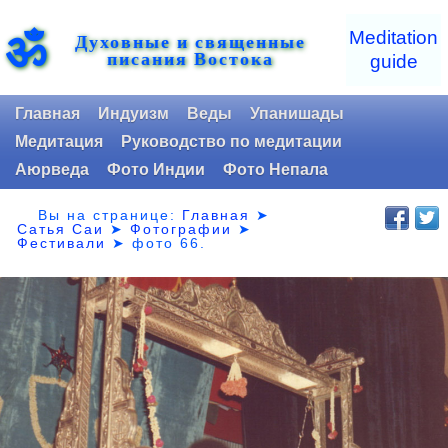
ॐ
Meditation
Духовные и священные
писания Востока
guide
Главная
Индуизм
Веды
Упанишады
Медитация
Руководство по медитации
Аюрведа
Фото Индии
Фото Непала
Вы на странице:
Главная
➤
Сатья Саи
➤
Фотографии
➤
Фестивали
➤
фото 66.